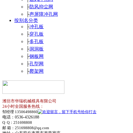
├
防风抑尘网
├
声屏障冲孔网
按别名分类
├
冲孔板
├
穿孔板
├
多孔板
├
洞洞板
├
钢板网
├
孔型网
├
爬架网
潍坊市华瑞机械模具有限公司
24小时全国服务热线：
邹经理 13506498860
电话：0536-4326188
Q Q：
251698808
邮 箱：251698808@qq.com