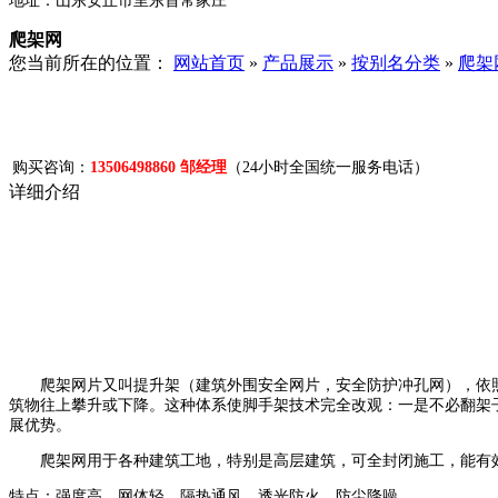
地址：山东安丘市里东首常家庄
爬架网
您当前所在的位置：
网站首页
»
产品展示
»
按别名分类
»
爬架
购买咨询：
13506498860 邹经理
（24小时全国统一服务电话）
详细介绍
爬架网片又叫提升架（建筑外围安全网片，安全防护冲孔网），依照
筑物往上攀升或下降。这种体系使脚手架技术完全改观：一是不必翻架
展优势。
爬架网用于各种建筑工地，特别是高层建筑，可全封闭施工，能有效
特点：强度高，网体轻，隔热通风，透光防火，防尘降噪。