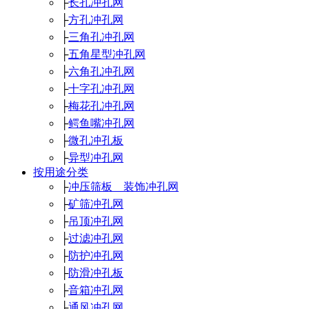
├
长孔冲孔网
├
方孔冲孔网
├
三角孔冲孔网
├
五角星型冲孔网
├
六角孔冲孔网
├
十字孔冲孔网
├
梅花孔冲孔网
├
鳄鱼嘴冲孔网
├
微孔冲孔板
├
异型冲孔网
按用途分类
├
冲压筛板 装饰冲孔网
├
矿筛冲孔网
├
吊顶冲孔网
├
过滤冲孔网
├
防护冲孔网
├
防滑冲孔板
├
音箱冲孔网
├
通风冲孔网