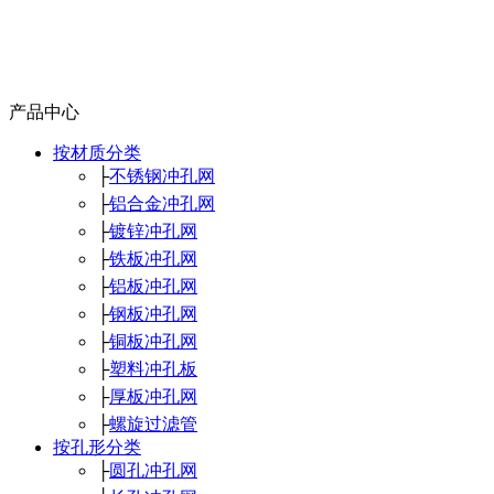
产品中心
按材质分类
├
不锈钢冲孔网
├
铝合金冲孔网
├
镀锌冲孔网
├
铁板冲孔网
├
铝板冲孔网
├
钢板冲孔网
├
铜板冲孔网
├
塑料冲孔板
├
厚板冲孔网
├
螺旋过滤管
按孔形分类
├
圆孔冲孔网